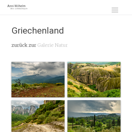
Zum
Anni Wilhelm
Natur- und Outdoorfotografie
Inhalt
springen
Griechenland
zurück zur
Galerie Natur