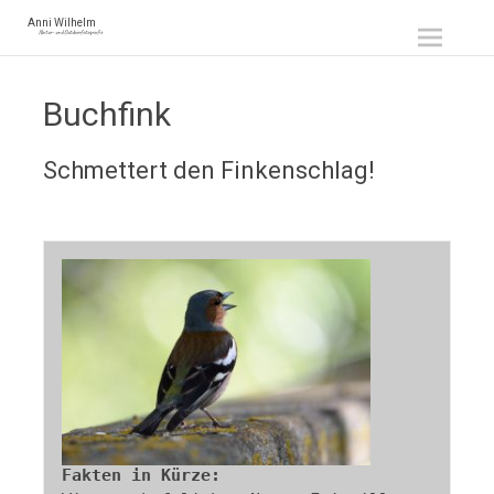
Zum
Anni Wilhelm
Natur- und Outdoorfotografie
Inhalt
springen
Buchfink
Schmettert den Finkenschlag!