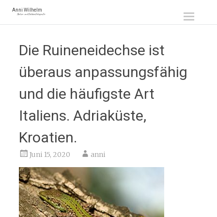
Zum
Anni Wilhelm
Natur- und Outdoorfotografie
Inhalt
springen
Die Ruineneidechse ist
überaus anpassungsfähig
und die häufigste Art
Italiens. Adriaküste,
Kroatien.
Juni 15, 2020
anni