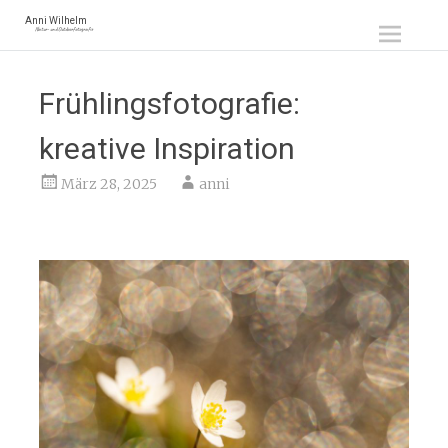
Zum
Anni Wilhelm
Natur- und Outdoorfotografie
Inhalt
springen
Frühlingsfotografie:
kreative Inspiration
März 28, 2025
anni