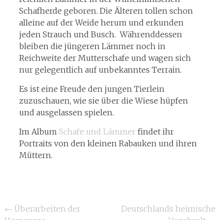
Schafherde geboren. Die Älteren tollen schon
alleine auf der Weide herum und erkunden
jeden Strauch und Busch. Währenddessen
bleiben die jüngeren Lämmer noch in
Reichweite der Mutterschafe und wagen sich
nur gelegentlich auf unbekanntes Terrain.
Es ist eine Freude den jungen Tierlein
zuzuschauen, wie sie über die Wiese hüpfen
und ausgelassen spielen.
Im Album
Schafe und Lämmer
findet ihr
Portraits von den kleinen Rabauken und ihren
Müttern.
Beitragsnavigation
←
Überarbeiten der
Deutschlands heimische