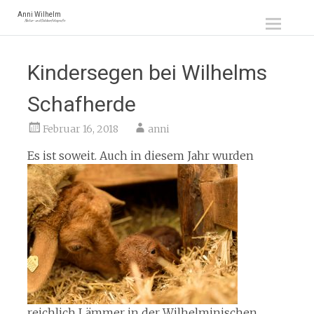
Zum
Anni Wilhelm
Natur- und Outdoorfotografie
Inhalt
springen
Kindersegen bei Wilhelms
Schafherde
Februar 16, 2018
anni
Es ist soweit.
Auch in diesem Jahr wurden
reichlich Lämmer in der Wilhelminischen