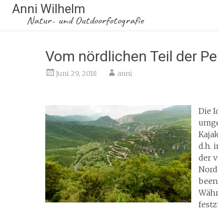
Anni Wilhelm
Natur- und Outdoorfotografie
Vom nördlichen Teil der 
Juni 29, 2018
anni
Die I
umge
Kaja
d.h. 
der v
Nord
been
Währ
festz