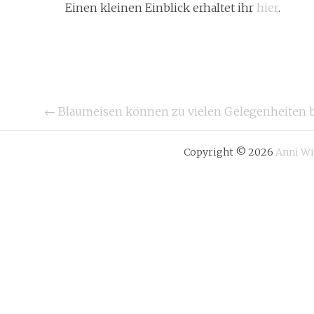
Einen kleinen Einblick erhaltet ihr
hier
.
Beitragsnavigation
←
Blaumeisen können zu vielen Gelegenheiten 
Copyright © 2026
Anni W