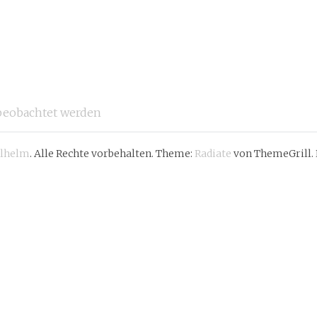
beobachtet werden
ilhelm
. Alle Rechte vorbehalten. Theme:
Radiate
von ThemeGrill. 