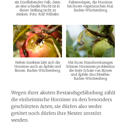
ein friedliebendes Volk, denn
Faltenwespen, die Hornisse
an eine schnelle Flucht ist in
bei ihrem vegetarischen Mal.
dieser Stellung nicht zu
Baden-Württemberg
denken. Foto: Rolf Wilhelm
Neben Insekten labt sich die
Mit ihren Mundwerkzeugen
Hornisse auch an Äpfeln und
können Hornissen problemlos
Birnen. Baden-Württemberg
die feste Schale von Birnen
und Äpfeln durchbeißen.
Baden-Württemberg
Wegen ihrer akuten Bestandsgefährdung zählt
die einheimische Hornisse zu den besonders
geschützten Arten, sie dürfen also weder
getötet noch dürfen ihre Nester zerstört
werden.