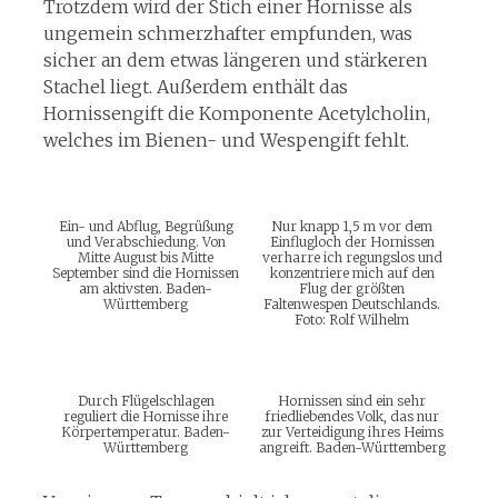
Trotzdem wird der Stich einer Hornisse als
ungemein schmerzhafter empfunden, was
sicher an dem etwas längeren und stärkeren
Stachel liegt. Außerdem enthält das
Hornissengift die Komponente Acetylcholin,
welches im Bienen- und Wespengift fehlt.
Ein- und Abflug, Begrüßung
Nur knapp 1,5 m vor dem
und Verabschiedung. Von
Einflugloch der Hornissen
Mitte August bis Mitte
verharre ich regungslos und
September sind die Hornissen
konzentriere mich auf den
am aktivsten. Baden-
Flug der größten
Württemberg
Faltenwespen Deutschlands.
Foto: Rolf Wilhelm
Durch Flügelschlagen
Hornissen sind ein sehr
reguliert die Hornisse ihre
friedliebendes Volk, das nur
Körpertemperatur. Baden-
zur Verteidigung ihres Heims
Württemberg
angreift. Baden-Württemberg